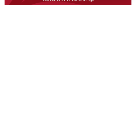
Wij weten als geen ander hoe u
duizenden euro’s aan erfrecht
belasting bespaart, belastingvrij
schenkt en voorkomt dat uw
vermogen verdwijnt naar de zorg.
aantal kinderen
vermogen incl. woning
kindsdeel