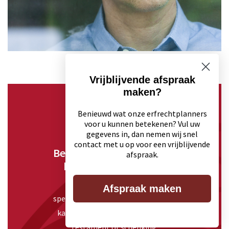
Vrijblijvende afspraak
maken?
REKENMODULE
Benieuwd wat onze erfrechtplanners
voor u kunnen betekenen? Vul uw
gegevens in, dan nemen wij snel
contact met u op voor een vrijblijvende
Bereken uw besparing bij
afspraak.
het eerste overlijden
Onze erfrecht planners zijn
Afspraak maken
specialist in de fiscale en financiële
kant van erfrecht, de erfenis, een
testament of schenking.