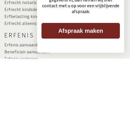
Erfrecht notaris
contact met u op voor een vrijblijvende
Erfrecht kindsdeel
afspraak.
Erfbelasting kindsdeel
Erfrecht alleenstaande
Afspraak maken
ERFENIS
Erfenis aanvaarden
Beneficiair aanvaarden
Erfenis weigeren
Erfenis verdelen
Belasting over erfenis
Belastingvrij schenken
Schenken aan kinderen
Schenking kleinkind
Schenken op papier
Erfenis kindsdeel
Verdeling erfenis na overlijden
TESTAMENT